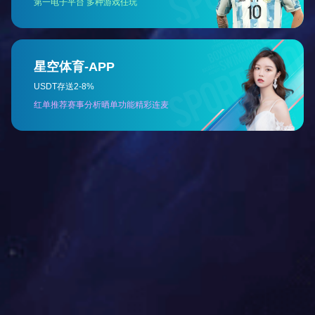
微隔 离五个层面的网络隔离。基于下一代防火墙、应用交
付、上网行为管理等构建边界立体防御体系，VPN网关构建
安全接入平台，堡 垒机、日志审计保障云管理平台运维安
全。
智能联动
构建从云内到云外，从
安全设备到安全服务的
多层次联动机制。在云
内，构建 安全资源池管
理平台与虚拟安全组件
之间的联动机制，发挥