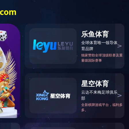
国）官方网
|
华体会官方版网站登录入口
|
新利·体育(中国)官方网